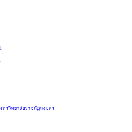
า
ม
ย มหาวิทยาลัยราชภัฏสงขลา